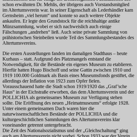
schon erwähnten Dr. Mehlis, der übrigens auch Vorstandsmitglied
im Altertumsverein war. In seiner Eigenschaft als Lederhändler kam
Gernsheim „viel herum“ und konnte so auch weitere Objekte
ankaufen. Er legte den Grundstock für die reichhaltige antike
Münzsammlung, wobei er sich nachweislich auch einige
Fälschungen „andrehen“ ließ. Auch seine private Sammlung von
prähistorischen Steinbeilen wurde Teil des Sammlungsbestandes des
Altertumsvereins.
Die ersten Ausstellungen fanden im damaligen Stadthaus – heute
Kurhaus – statt. Aufgrund des Platzmangels entstand die
Notwendigkeit, für die Bestände ein eigenes Museum zu etablieren.
Hierfür hatten Hugo Bischoff und seine Gattin zwischen 1910 und
1919 100.000 Goldmark als Basis eines Museumsfonds gestiftet, die
allerdings der Inflation von 1923 zum Opfer fielen.
Vorausschauend hatte die Stadt schon 1919/1920 das „Graf’sche
Haus“ in der Eichstraße erworben, das dem Altertumsverein und der
POLLICHIA als gemeinsames Museum zur Verfügung stehen
sollte. Die Eröffnung des neuen „Heimatmuseums“ erfolgte 1928.
Unter einem gemeinsamen Dach waren hier die
naturwissenschaftlichen Bestände der POLLICHIA und die
kulturgeschichtlichen Sammlungen des Altertumsvereins klar
voneinander getrennt untergebracht.
Die Zeit des Nationalsozialismus und der „Gleichschaltung“ ging
auch am Altertumsverein nicht vorbei. Schon 1933 war der Verein