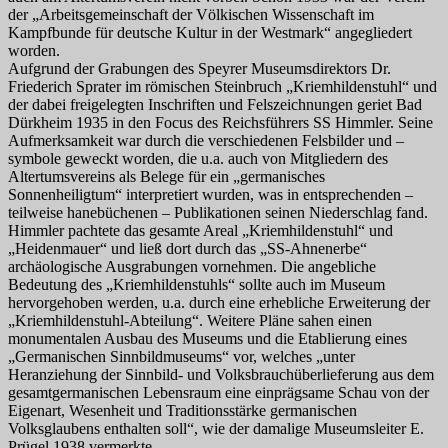
der „Arbeitsgemeinschaft der Völkischen Wissenschaft im
Kampfbunde für deutsche Kultur in der Westmark“ angegliedert
worden.
Aufgrund der Grabungen des Speyrer Museumsdirektors Dr.
Friederich Sprater im römischen Steinbruch „Kriemhildenstuhl“ und
der dabei freigelegten Inschriften und Felszeichnungen geriet Bad
Dürkheim 1935 in den Focus des Reichsführers SS Himmler. Seine
Aufmerksamkeit war durch die verschiedenen Felsbilder und –
symbole geweckt worden, die u.a. auch von Mitgliedern des
Altertumsvereins als Belege für ein „germanisches
Sonnenheiligtum“ interpretiert wurden, was in entsprechenden –
teilweise hanebüchenen – Publikationen seinen Niederschlag fand.
Himmler pachtete das gesamte Areal „Kriemhildenstuhl“ und
„Heidenmauer“ und ließ dort durch das „SS-Ahnenerbe“
archäologische Ausgrabungen vornehmen. Die angebliche
Bedeutung des „Kriemhildenstuhls“ sollte auch im Museum
hervorgehoben werden, u.a. durch eine erhebliche Erweiterung der
„Kriemhildenstuhl-Abteilung“. Weitere Pläne sahen einen
monumentalen Ausbau des Museums und die Etablierung eines
„Germanischen Sinnbildmuseums“ vor, welches „unter
Heranziehung der Sinnbild- und Volksbrauchüberlieferung aus dem
gesamtgermanischen Lebensraum eine einprägsame Schau von der
Eigenart, Wesenheit und Traditionsstärke germanischen
Volksglaubens enthalten soll“, wie der damalige Museumsleiter E.
Prügel 1938 vermerkte.