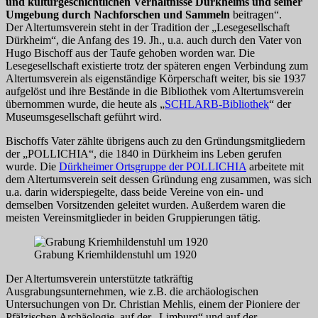
und kulturgeschichtlichen Verhältnisse Dürkheims und seiner
Umgebung durch Nachforschen und Sammeln
beitragen“.
Der Altertumsverein steht in der Tradition der „Lesegesellschaft
Dürkheim“, die Anfang des 19. Jh., u.a. auch durch den Vater von
Hugo Bischoff aus der Taufe gehoben worden war. Die
Lesegesellschaft existierte trotz der späteren engen Verbindung zum
Altertumsverein als eigenständige Körperschaft weiter, bis sie 1937
aufgelöst und ihre Bestände in die Bibliothek vom Altertumsverein
übernommen wurde, die heute als „
SCHLARB-Bibliothek
“ der
Museumsgesellschaft geführt wird.
Bischoffs Vater zählte übrigens auch zu den Gründungsmitgliedern
der „POLLICHIA“, die 1840 in Dürkheim ins Leben gerufen
wurde. Die
Dürkheimer Ortsgruppe der POLLICHIA
arbeitete mit
dem Altertumsverein seit dessen Gründung eng zusammen, was sich
u.a. darin widerspiegelte, dass beide Vereine von ein- und
demselben Vorsitzenden geleitet wurden. Außerdem waren die
meisten Vereinsmitglieder in beiden Gruppierungen tätig.
Grabung Kriemhildenstuhl um 1920
Der Altertumsverein unterstützte tatkräftig
Ausgrabungsunternehmen, wie z.B. die archäologischen
Untersuchungen von Dr. Christian Mehlis, einem der Pioniere der
Pfälzischen Archäologie, auf der „Limburg“ und auf der