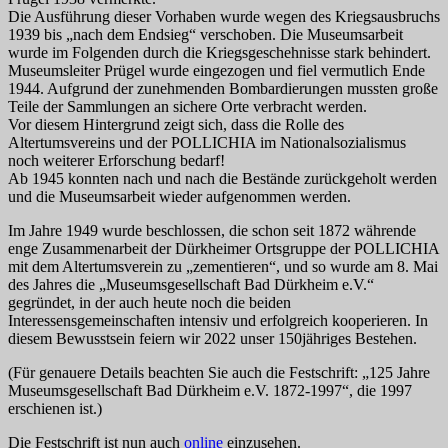
Die Ausführung dieser Vorhaben wurde wegen des Kriegsausbruchs
1939 bis „nach dem Endsieg“ verschoben. Die Museumsarbeit
wurde im Folgenden durch die Kriegsgeschehnisse stark behindert.
Museumsleiter Prügel wurde eingezogen und fiel vermutlich Ende
1944. Aufgrund der zunehmenden Bombardierungen mussten große
Teile der Sammlungen an sichere Orte verbracht werden.
Vor diesem Hintergrund zeigt sich, dass die Rolle des
Altertumsvereins und der POLLICHIA im Nationalsozialismus
noch weiterer Erforschung bedarf!
Ab 1945 konnten nach und nach die Bestände zurückgeholt werden
und die Museumsarbeit wieder aufgenommen werden.
Im Jahre 1949 wurde beschlossen, die schon seit 1872 währende
enge Zusammenarbeit der Dürkheimer Ortsgruppe der POLLICHIA
mit dem Altertumsverein zu „zementieren“, und so wurde am 8. Mai
des Jahres die „Museumsgesellschaft Bad Dürkheim e.V.“
gegründet, in der auch heute noch die beiden
Interessensgemeinschaften intensiv und erfolgreich kooperieren. In
diesem Bewusstsein feiern wir 2022 unser 150jähriges Bestehen.
(Für genauere Details beachten Sie auch die Festschrift: „125 Jahre
Museumsgesellschaft Bad Dürkheim e.V. 1872-1997“, die 1997
erschienen ist.)
Die Festschrift ist nun auch
online
einzusehen.