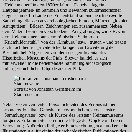
„Heidenmauer“ in den 1870er Jahren. Daneben lag ein
Hauptaugenmerk im Sammeln und Bewahren kulturhistorischer
Gegenstände. Im Laufe der Zeit entstand so eine beachtenswerte
Sammlung, die sich aus archäologischen Funden, Münzen, „lokalen
Antiquitäten“, Bildern, Zeichnungen etc. zusammensetzt. Neben
dem Material von den verschiedenen Ausgrabungen, wie z.B. von
der „Heidenmauer“, aus dem römischen Steinbruch
„Kriemhildenstuhl“, von der „Limburg“ usw. , trugen – und tragen
auch noch heute – private Schenkungen zur Erweiterung der
Bestände bei. Abgesehen von dem riesigen Inventar des
Historischen Museums der Pfalz, Speyer, handelt es sich
mittlerweile um die bedeutendste Sammlung archäologisch-
kulturgeschichtlicher Objekte aus der Pfalz.
Portrait von Jonathan Gernsheim im
Stadtmuseum
Neben vielen verdienten Persönlichkeiten des Vereins ist hier
besonders Jonathan Gernsheim hervorzuheben, der als erster
„Sammlungsvater“ bzw. als Kustos des „ersten“ Heimatmuseums
fungierte. Er kümmerte sich um die Pflege der Objekte und deren
Verwaltung. Außerdem fertigte er Fundzeichnungen an und erstellte
Illustrationen u.a. für einige der archäologischen Publikationen des