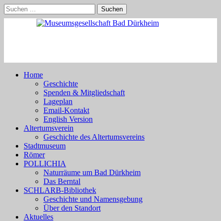
Skip
Suchen
to
nach:
content
Home
Geschichte
Spenden & Mitgliedschaft
Lageplan
Email-Kontakt
English Version
Altertumsverein
Geschichte des Altertumsvereins
Stadtmuseum
Römer
POLLICHIA
Naturräume um Bad Dürkheim
Das Berntal
SCHLARB-Bibliothek
Geschichte und Namensgebung
Über den Standort
Aktuelles