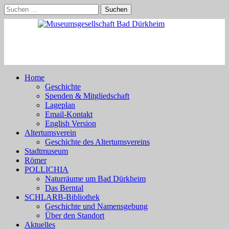
Skip
Suchen
to
nach:
content
Home
Geschichte
Spenden & Mitgliedschaft
Lageplan
Email-Kontakt
English Version
Altertumsverein
Geschichte des Altertumsvereins
Stadtmuseum
Römer
POLLICHIA
Naturräume um Bad Dürkheim
Das Berntal
SCHLARB-Bibliothek
Geschichte und Namensgebung
Über den Standort
Aktuelles