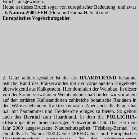
Bruch" ausgewiesen.
Heute ist dieses Bruch sogar von europäischer Bedeutung, und zwar
als
Natura-2000-FFH
(Flora und Fauna-Habitat) und
Europäisches Vogelschutzgebiet
.
2. Ganz anders gestaltet ist der als
HAARDTRAND
bekannte
östliche Rand des Pfälzerwaldes mit der vorgelagerten Hügelkette
überwiegend aus Kalkgestein. Hier dominiert der Weinbau. In dieser
von der Sonne verwöhnten Weinbaulandschaft finden wir vor allem
auf den tertiären Kalkstandorten zahlreiche botanische Raritäten in
den Wärme-liebenden Kalktrockenrasen. Aber auch die Fauna hat
u.a. mit Zaunammer und Heidelerche einiges zu bieten. So gehört
auch das
Berntal
zum Haardtrand, in dem die
POLLICHIA
-
Ortsgruppe ihren arbeitsmässigen Schwerpunkt hat. Das seit dem
Jahr 2000 ausgewiesene Naturschutzgebiet "Felsberg-Berntal" ist
ebenfalls als Natura-2000-Gebiet (FFH-Gebiet und Europäisches