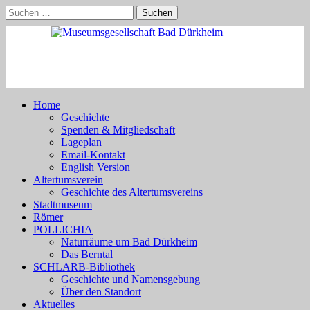
Skip
Suchen
to
nach:
content
Home
Geschichte
Spenden & Mitgliedschaft
Lageplan
Email-Kontakt
English Version
Altertumsverein
Geschichte des Altertumsvereins
Stadtmuseum
Römer
POLLICHIA
Naturräume um Bad Dürkheim
Das Berntal
SCHLARB-Bibliothek
Geschichte und Namensgebung
Über den Standort
Aktuelles