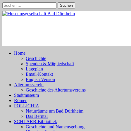
Skip
Suchen
to
nach:
content
Home
Geschichte
Spenden & Mitgliedschaft
Lageplan
Email-Kontakt
English Version
Altertumsverein
Geschichte des Altertumsvereins
Stadtmuseum
Römer
POLLICHIA
Naturräume um Bad Dürkheim
Das Berntal
SCHLARB-Bibliothek
Geschichte und Namensgebung