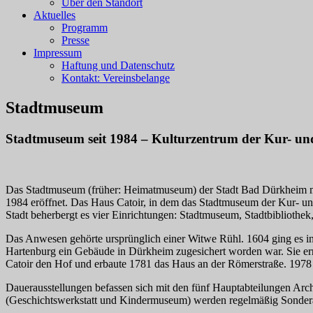
Über den Standort
Aktuelles
Programm
Presse
Impressum
Haftung und Datenschutz
Kontakt: Vereinsbelange
Stadtmuseum
Stadtmuseum seit 1984 – Kulturzentrum der Kur- und
Das Stadtmuseum (früher: Heimatmuseum) der Stadt Bad Dürkheim mi
1984 eröffnet. Das Haus Catoir, in dem das Stadtmuseum der Kur- und
Stadt beherbergt es vier Einrichtungen: Stadtmuseum, Stadtbibliothe
Das Anwesen gehörte ursprünglich einer Witwe Rühl. 1604 ging es 
Hartenburg ein Gebäude in Dürkheim zugesichert worden war. Sie er
Catoir den Hof und erbaute 1781 das Haus an der Römerstraße. 1978
Dauerausstellungen befassen sich mit den fünf Hauptabteilungen Ar
(Geschichtswerkstatt und Kindermuseum) werden regelmäßig Sonderaus