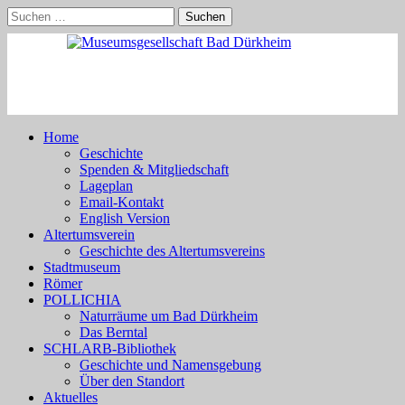
Skip
Suchen
to
nach:
content
Home
Geschichte
Spenden & Mitgliedschaft
Lageplan
Email-Kontakt
English Version
Altertumsverein
Geschichte des Altertumsvereins
Stadtmuseum
Römer
POLLICHIA
Naturräume um Bad Dürkheim
Das Berntal
SCHLARB-Bibliothek
Geschichte und Namensgebung
Über den Standort
Aktuelles