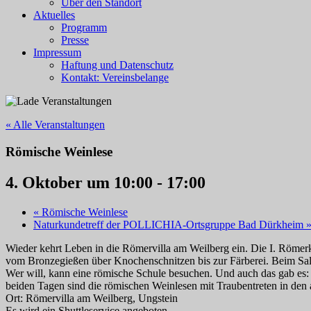
Über den Standort
Aktuelles
Programm
Presse
Impressum
Haftung und Datenschutz
Kontakt: Vereinsbelange
« Alle Veranstaltungen
Römische Weinlese
4. Oktober um 10:00
-
17:00
«
Römische Weinlese
Naturkundetreff der POLLICHIA-Ortsgruppe Bad Dürkheim
Wieder kehrt Leben in die Römervilla am Weilberg ein. Die I. Römerko
vom Bronzegießen über Knochenschnitzen bis zur Färberei. Beim Salzh
Wer will, kann eine römische Schule besuchen. Und auch das gab es:
beiden Tagen sind die römischen Weinlesen mit Traubentreten in den 
Ort: Römervilla am Weilberg, Ungstein
Es wird ein Shuttleservice angeboten