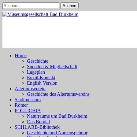
Skip
Suchen
to
nach:
content
Home
Geschichte
Spenden & Mitgliedschaft
Lageplan
Email-Kontakt
English Version
Altertumsverein
Geschichte des Altertumsvereins
Stadtmuseum
Römer
POLLICHIA
Naturräume um Bad Dürkheim
Das Berntal
SCHLARB-Bibliothek
Geschichte und Namensgebung